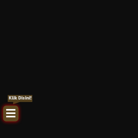
Klik Disini!