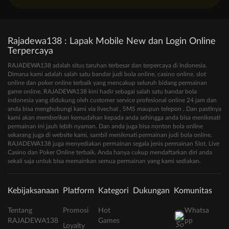
Rajadewa138 : Lapak Mobile New dan Login Online
Terpercaya
RAJADEWA138 adalah situs taruhan terbesar dan terpercaya di Indonesia.
Dimana kami adalah salah satu bandar judi bola online, casino online, slot
online dan poker online terbaik yang mencakup seluruh bidang permainan
game online. RAJADEWA138 kini hadir sebagai salah satu bandar bola
indonesia yang didukung oleh customer service profesional online 24 jam dan
anda bisa menghubungi kami via livechat , SMS maupun telepon , Dan pastinya
kami akan memberikan kemudahan kepada anda sehingga anda bisa menikmati
permainan ini jauh lebih nyaman. Dan anda juga bisa nonton bola online
sekarang juga di website kami, sambil menikmati permainan judi bola online.
RAJADEWA138 juga menyediakan permainan segala jenis permainan Slot, Live
Casino dan Poker Online terbaik. Anda hanya cukup mendaftarkan diri anda
sekali saja untuk bisa memainkan semua permainan yang kami sediakan.
Kebijaksanaan
Platform
Kategori
Dukungan
Komunitas
Tentang
Promosi
Hot
Whatsa
RAJADEWA138
Games
pp
Loyalty