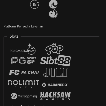
Platform Penyedia Layanan
Slots