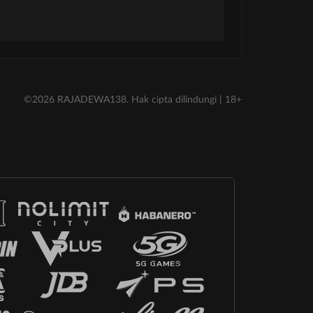
©2026 RAJADEWA138. Hak cipta dilindungi | 18+