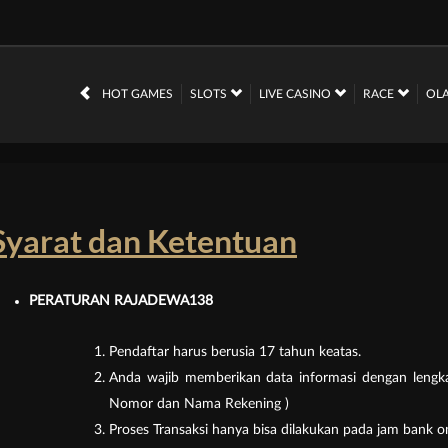
HOT GAMES
SLOTS
LIVE CASINO
RACE
OL
Syarat dan Ketentuan
PERATURAN RAJADEWA138
Pendaftar harus berusia 17 tahun keatas.
Anda wajib memberikan data informasi dengan lengka
Nomor dan Nama Rekening )
Proses Transaksi hanya bisa dilakukan pada jam bank on