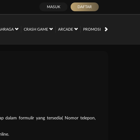
MASUK
DAFTAR
PROMOSI
AHRAGA
CRASH GAME
ARCADE
p dalam formulir yang tersedia( Nomor telepon,
line.