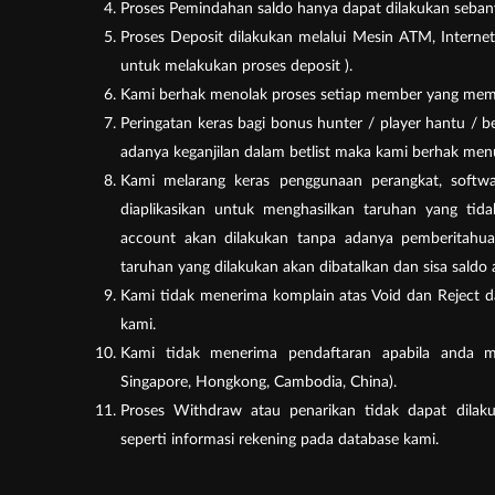
Proses Pemindahan saldo hanya dapat dilakukan sebanya
Proses Deposit dilakukan melalui Mesin ATM, Internet 
untuk melakukan proses deposit ).
Kami berhak menolak proses setiap member yang mema
Peringatan keras bagi bonus hunter / player hantu / bett
adanya keganjilan dalam betlist maka kami berhak men
Kami melarang keras penggunaan perangkat, softw
diaplikasikan untuk menghasilkan taruhan yang ti
account akan dilakukan tanpa adanya pemberitahu
taruhan yang dilakukan akan dibatalkan dan sisa saldo
Kami tidak menerima komplain atas Void dan Reject d
kami.
Kami tidak menerima pendaftaran apabila anda m
Singapore, Hongkong, Cambodia, China).
Proses Withdraw atau penarikan tidak dapat dilaku
seperti informasi rekening pada database kami.