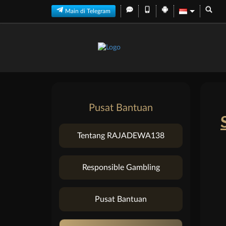
Main di Telegram
Pusat Bantuan
Tentang RAJADEWA138
Responsible Gambling
Pusat Bantuan